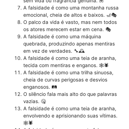
sem vida ou fragrância genuína. 🌺
A falsidade é como uma montanha russa
emocional, cheia de altos e baixos. 🎢🎭
O palco da vida é vasto, mas nem todos
os atores merecem estar em cena. 🎭
A falsidade é como uma máquina
quebrada, produzindo apenas mentiras
em vez de verdades. 🔧🕰️
A falsidade é como uma teia de aranha,
tecida com mentiras e enganos. 🕸️🕷️
A falsidade é como uma trilha sinuosa,
cheia de curvas perigosas e desvios
enganosos. 🛤️
O silêncio fala mais alto do que palavras
vazias. 🤐
A falsidade é como uma teia de aranha,
envolvendo e aprisionando suas vítimas.
🕸️🕷️