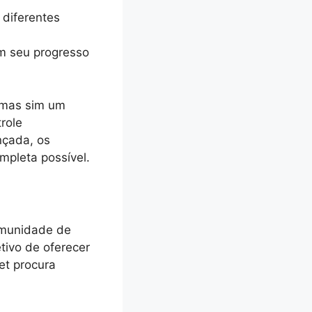
 diferentes
m seu progresso
, mas sim um
role
nçada, os
mpleta possível.
omunidade de
tivo de oferecer
et procura