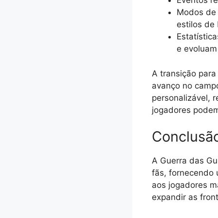
Eventos r
Modos de j
estilos de
Estatísti
e evoluam 
A transição para
avanço no campo
personalizável,
jogadores podem
Conclusão
A Guerra das Gu
fãs, fornecendo 
aos jogadores m
expandir as fron