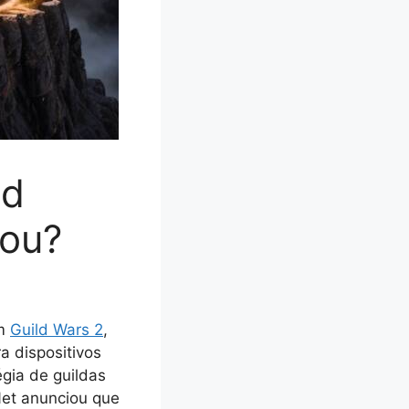
ed
dou?
em
Guild Wars 2
,
a dispositivos
gia de guildas
Net anunciou que