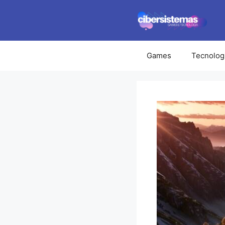
Pular
para
o
conteúdo
Games
Tecnolog