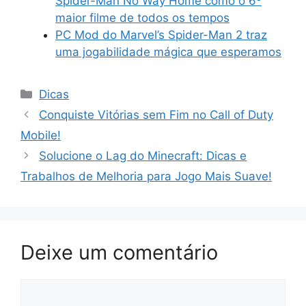
Spider-Man No Way Home como o 6º
maior filme de todos os tempos
PC Mod do Marvel’s Spider-Man 2 traz
uma jogabilidade mágica que esperamos
Categorias
Dicas
Conquiste Vitórias sem Fim no Call of Duty
Mobile!
Solucione o Lag do Minecraft: Dicas e
Trabalhos de Melhoria para Jogo Mais Suave!
Deixe um comentário
Comentário