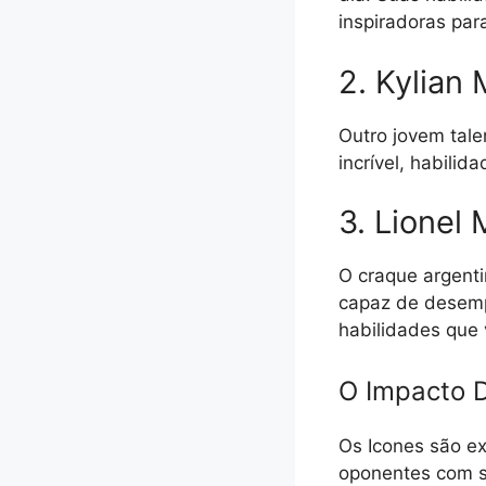
inspiradoras para
2. Kylian
Outro jovem tale
incrível, habilid
3. Lionel 
O craque argenti
capaz de desemp
habilidades que 
O Impacto 
Os Icones são e
oponentes com su