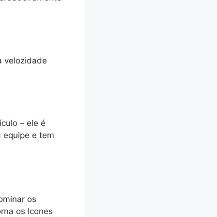
a velozidade
culo – ele é
 equipe e tem
ominar os
orna os Icones