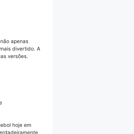
e não apenas
ais divertido. A
uas versões.
e
tebol hoje em
 verdadeiramente