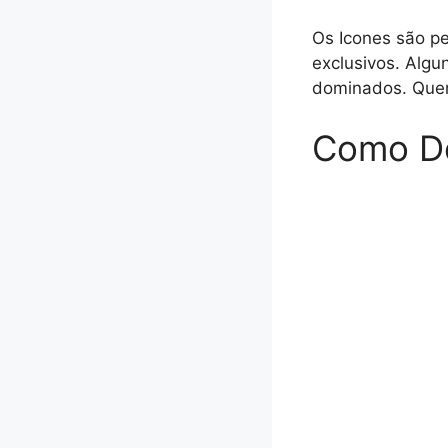
Os Icones são p
exclusivos. Algu
dominados. Quer
Como De