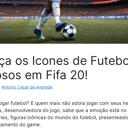
a os Icones de Futebo
sos em Fifa 20!
r
António César de Andrade
gar futebol? E quem mais não adora jogar com seus her
s, desenvolvedora do jogo, sabe que a emoção está no 
cones, figuras icônicas do mundo do futebol, presentead
çamento do game.