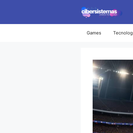
Pular
para
o
conteúdo
Games
Tecnolog