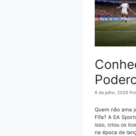
Conheç
Podero
6 de julho, 2026
Po
Quem não ama jo
Fifa? A EA Sport
isso, criou os I
na época de lan