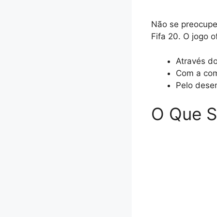
Não se preocupe!
Fifa 20. O jogo 
Através d
Com a com
Pelo dese
O Que S