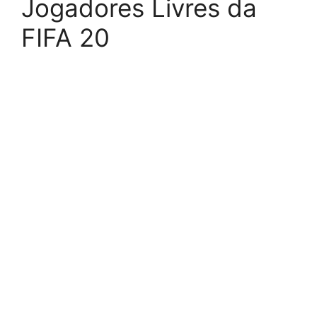
Jogadores Livres da
FIFA 20