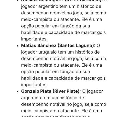
jogador argentino tem um histórico de
desempenho notável no jogo, seja como
meio-campista ou atacante. Ele é uma
opção popular em função da sua
habilidade e capacidade de marcar gols
importantes.
Matías Sánchez (Santos Laguna)
: O
jogador uruguaio tem um histórico de
desempenho notável no jogo, seja como
meio-campista ou atacante. Ele é uma
opção popular em função da sua
habilidade e capacidade de marcar gols
importantes.
Gonzalo Plata (River Plate)
: O jogador
argentino tem um histórico de
desempenho notável no jogo, seja como
meio-campista ou atacante. Ele é uma