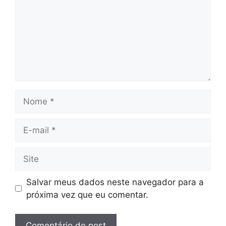
Nome
E-
mail
Site
Salvar meus dados neste navegador para a
próxima vez que eu comentar.