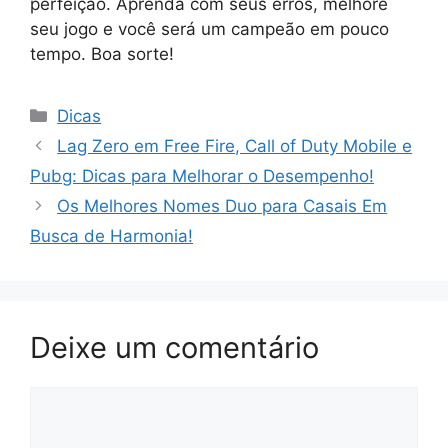
perfeição. Aprenda com seus erros, melhore
seu jogo e você será um campeão em pouco
tempo. Boa sorte!
Categorias
Dicas
Lag Zero em Free Fire, Call of Duty Mobile e
Pubg: Dicas para Melhorar o Desempenho!
Os Melhores Nomes Duo para Casais Em
Busca de Harmonia!
Deixe um comentário
Comentário