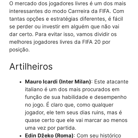
O mercado dos jogadores livres é um dos mais
interessantes do modo Carrreira da FIFA. Com
tantas opções e estratégias diferentes, é fácil
se perder ou investir em alguém que não vai
dar certo. Para evitar isso, vamos dividir os
melhores jogadores livres da FIFA 20 por
posição.
Artilheiros
Mauro Icardi (Inter Milan)
: Este atacante
italiano é um dos mais procurados em
função de sua habilidade e desempenho
no jogo. É claro que, como qualquer
jogador, ele tem seus dias ruins, mas é
quase certo que ele vai marcar ao menos
uma vez por partida.
Edin Džeko (Roma)
: Com seu histórico