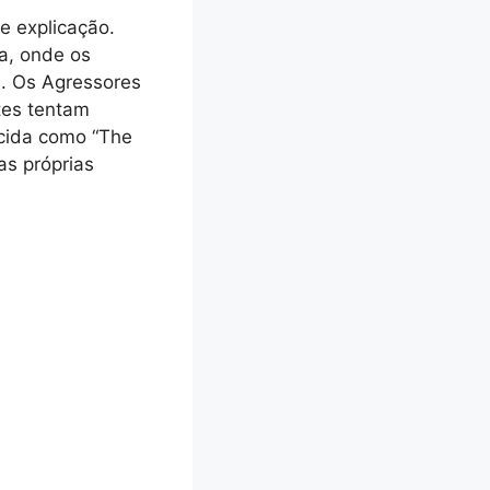
e explicação.
a, onde os
s. Os Agressores
tes tentam
cida como “The
as próprias