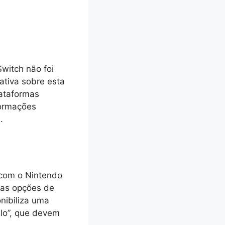
witch não foi
ativa sobre esta
lataformas
formações
.
 com o Nintendo
ias opções de
onibiliza uma
lo”, que devem