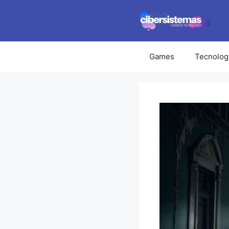
Pular
para
o
conteúdo
Games
Tecnolog