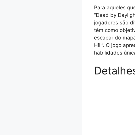
Para aqueles qu
“Dead by Dayligh
jogadores são di
têm como objeti
escapar do mapa
Hill”. O jogo ap
habilidades única
Detalhe