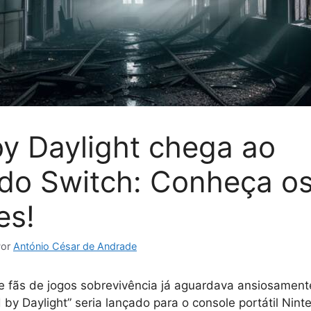
y Daylight chega ao
do Switch: Conheça o
es!
Por
António César de Andrade
 fãs de jogos sobrevivência já aguardava ansiosamente
 by Daylight” seria lançado para o console portátil Nint