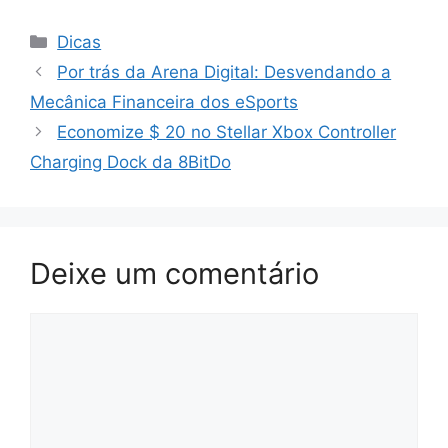
Categorias
Dicas
Por trás da Arena Digital: Desvendando a
Mecânica Financeira dos eSports
Economize $ 20 no Stellar Xbox Controller
Charging Dock da 8BitDo
Deixe um comentário
Comentário