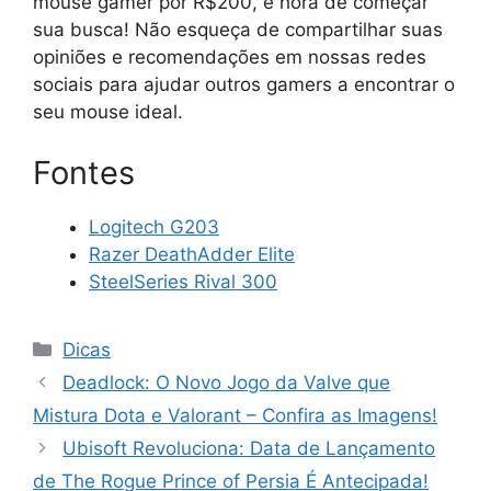
mouse gamer por R$200, é hora de começar
sua busca! Não esqueça de compartilhar suas
opiniões e recomendações em nossas redes
sociais para ajudar outros gamers a encontrar o
seu mouse ideal.
Fontes
Logitech G203
Razer DeathAdder Elite
SteelSeries Rival 300
Categorias
Dicas
Deadlock: O Novo Jogo da Valve que
Mistura Dota e Valorant – Confira as Imagens!
Ubisoft Revoluciona: Data de Lançamento
de The Rogue Prince of Persia É Antecipada!