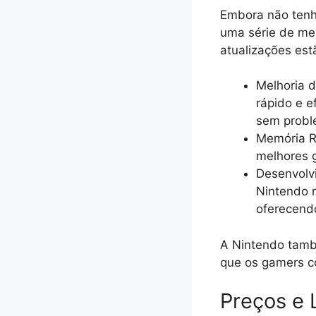
Embora não tenh
uma série de mel
atualizações est
Melhoria 
rápido e e
sem prob
Memória R
melhores g
Desenvolvi
Nintendo 
oferecendo
A Nintendo tamb
que os gamers c
Preços e 