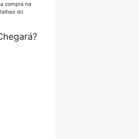
a a compra na
talhes do
Chegará?