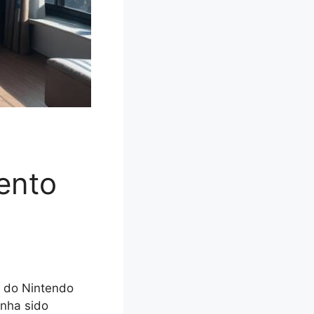
ento
o do Nintendo
enha sido