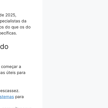
 de 2025,
ecialistas da
tos do que os do
ecíficas.
ndo
e começar a
as úteis para
 escassez.
istemas
para