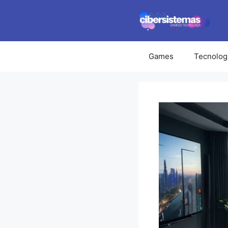
Pular
para
o
conteúdo
Games
Tecnolog