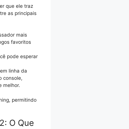
r que ele traz
re as principais
ssador mais
ogos favoritos
cê pode esperar
 em linha da
 console,
e melhor.
ing, permitindo
2: O Que