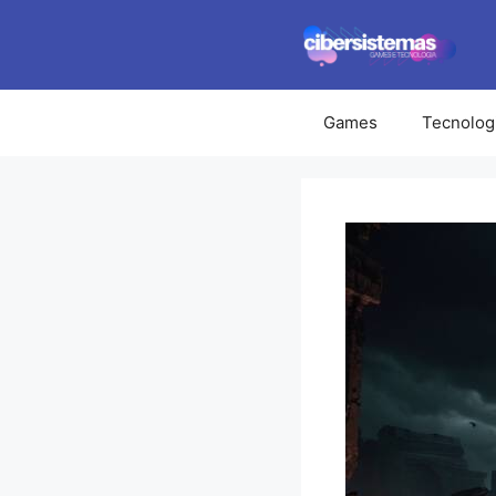
Pular
para
o
conteúdo
Games
Tecnolog