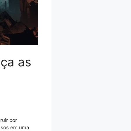
ça as
uir por
resos em uma