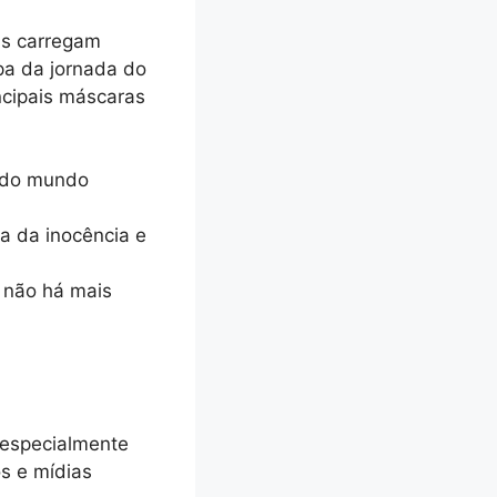
as carregam
pa da jornada do
ncipais máscaras
o do mundo
da da inocência e
 não há mais
 especialmente
os e mídias