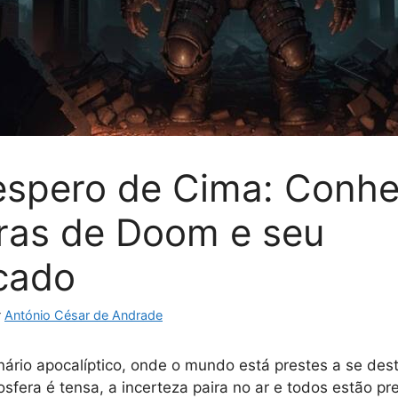
spero de Cima: Conhe
ras de Doom e seu
icado
r
António César de Andrade
rio apocalíptico, onde o mundo está prestes a se destr
sfera é tensa, a incerteza paira no ar e todos estão p