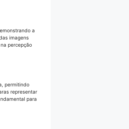
 demonstrando a
 das imagens
 na percepção
, permitindo
aras representar
undamental para