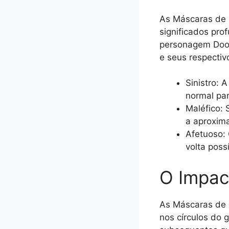
As Máscaras de 
significados pr
personagem Doom,
e seus respectivo
Sinistro:
normal par
Maléfico: 
a aproxim
Afetuoso:
volta poss
O Impac
As Máscaras de D
nos círculos do 