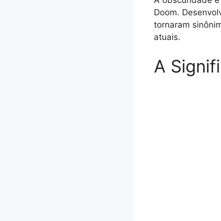
Doom. Desenvolv
tornaram sinônim
atuais.
A Signi