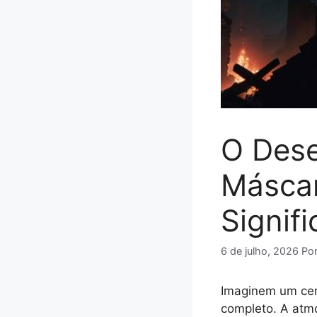
O Dese
Másca
Signif
6 de julho, 2026
Po
Imaginem um cená
completo. A atmo