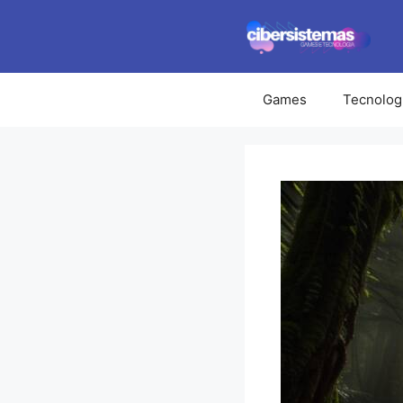
Pular
para
o
conteúdo
Games
Tecnolog