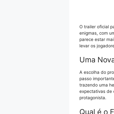
O trailer oficial 
enigmas, com um
parece estar ma
levar os jogadore
Uma Nova 
A escolha do pr
passo importante
trazendo uma her
expectativas de
protagonista.
Qual é o 