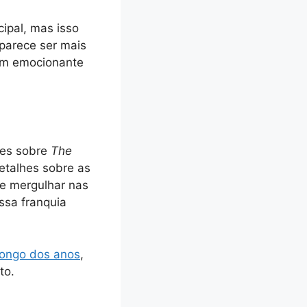
cipal, mas isso
parece ser mais
gem emocionante
ões sobre
The
etalhes sobre as
de mergulhar nas
sa franquia
 longo dos anos
,
to.