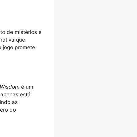
o de mistérios e
rativa que
o jogo promete
f Wisdom
é um
 apenas está
indo as
nero do