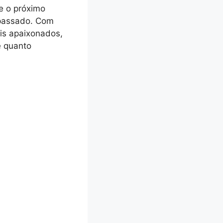
 o próximo
o passado. Com
ais apaixonados,
e quanto