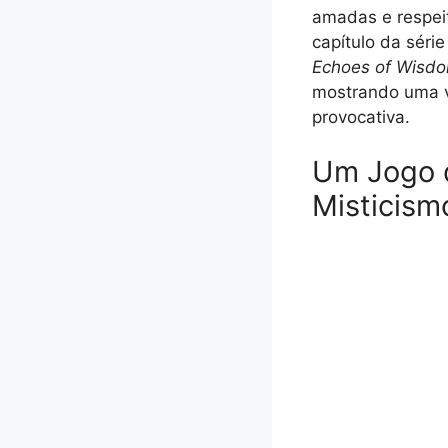
amadas e respe
capítulo da séri
Echoes of Wisd
mostrando uma v
provocativa.
Um Jogo d
Misticism