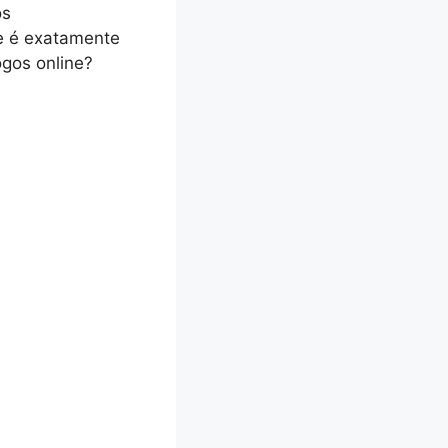
os
e é exatamente
gos online?