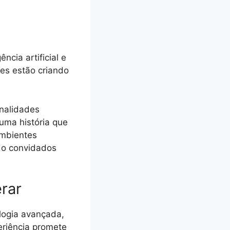
ncia artificial e
es estão criando
nalidades
 uma história que
ambientes
do convidados
rar
logia avançada,
eriência promete