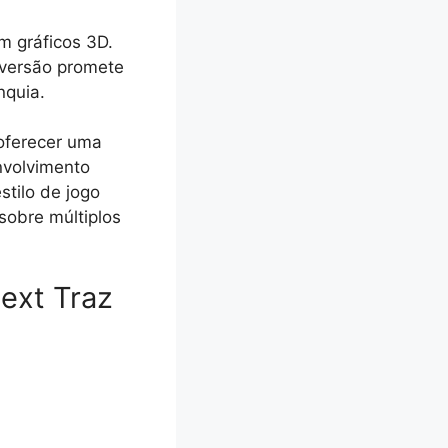
m gráficos 3D.
 versão promete
nquia.
oferecer uma
nvolvimento
stilo de jogo
sobre múltiplos
ext Traz