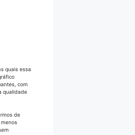
as quais essa
ráfico
nantes, com
a qualidade
termos de
e menos
 sem