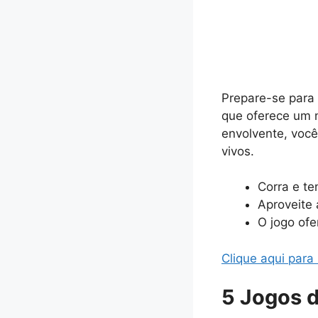
Prepare-se para 
que oferece um n
envolvente, você
vivos.
Corra e te
Aproveite 
O jogo ofe
Clique aqui para 
5 Jogos d