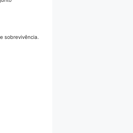
 e sobrevivência.