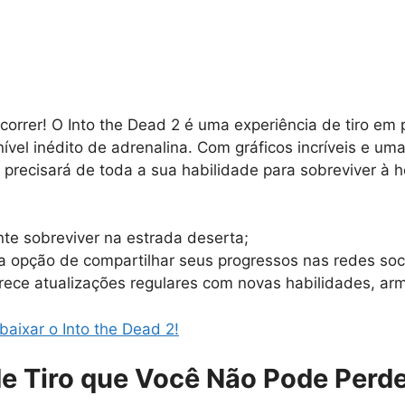
correr! O Into the Dead 2 é uma experiência de tiro em 
ível inédito de adrenalina. Com gráficos incríveis e uma
 precisará de toda a sua habilidade para sobreviver à 
nte sobreviver na estrada deserta;
a opção de compartilhar seus progressos nas redes soci
rece atualizações regulares com novas habilidades, arm
baixar o Into the Dead 2!
e Tiro que Você Não Pode Perde