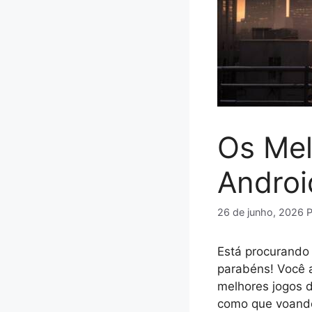
Os Mel
Androi
26 de junho, 2026
Está procurando 
parabéns! Você a
melhores jogos d
como que voand