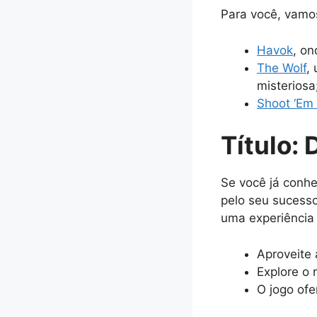
Para você, vamos
Havok
, on
The Wolf
,
misteriosa
Shoot ‘Em
Título: 
Se você já conh
pelo seu sucesso
uma experiência 
Aproveite
Explore o 
O jogo of