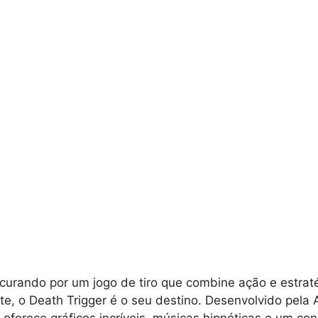
ocurando por um jogo de tiro que combine ação e estra
nte, o Death Trigger é o seu destino. Desenvolvido pela
 oferece gráficos incríveis, músicas hipnóticas e um con