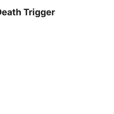
Death Trigger