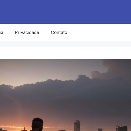
ia
Privacidade
Contato