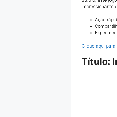
impressionante 
Ação rápid
Compartilh
Experiment
Clique aqui para 
Título: 