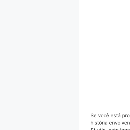
Se você está pr
história envolve
Studio, este jogo