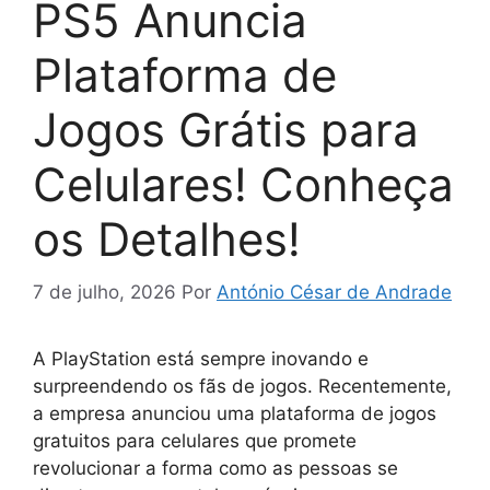
PS5 Anuncia
Plataforma de
Jogos Grátis para
Celulares! Conheça
os Detalhes!
7 de julho, 2026
Por
António César de Andrade
A PlayStation está sempre inovando e
surpreendendo os fãs de jogos. Recentemente,
a empresa anunciou uma plataforma de jogos
gratuitos para celulares que promete
revolucionar a forma como as pessoas se