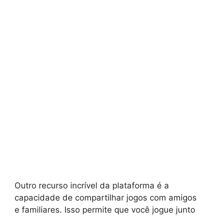
Outro recurso incrível da plataforma é a
capacidade de compartilhar jogos com amigos
e familiares. Isso permite que você jogue junto