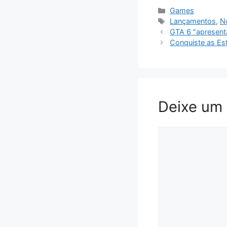
Categorias
Games
Tags
Lançamentos
,
No
GTA 6 “apresent
Conquiste as Est
Deixe um
Comentário