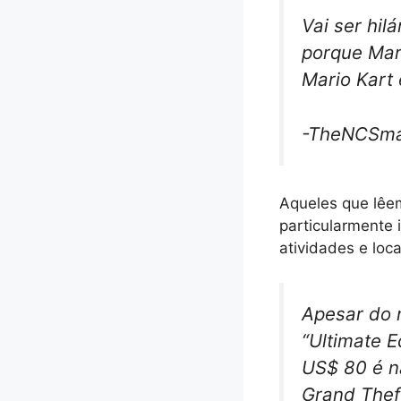
Vai ser hil
porque Mar
Mario Kart
-TheNCSma
Aqueles que lêem
particularmente 
atividades e loc
Apesar do 
“Ultimate E
US$ 80 é n
Grand Thef