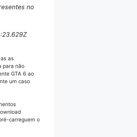
resentes no
1:23.629Z
das as
a para não
ente GTA 6 ao
ente um caso
mentos
 download
 pré-carreguem o