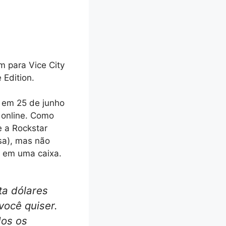
 para Vice City
 Edition.
 em 25 de junho
s online. Como
 a Rockstar
sa), mas não
d em uma caixa.
ta dólares
você quiser.
dos os