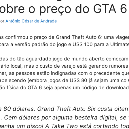
sobre o preço do GTA 6
Por
António César de Andrade
s confirmou o preço de Grand Theft Auto 6: uma viagem
ara a versão padrão do jogo e US$ 100 para a Ultimate
das do tão aguardado jogo de mundo aberto começam
rário local, mas o custo de varejo está gerando rumore
nar, as pessoas estão indignadas com o precedente que
tabelecendo (embora jogos de US$ 80 já sejam uma coi
ção física do GTA 6 seja apenas um código de downloa
 80 dólares. Grand Theft Auto Six custa oiten
 Cem dólares por alguma besteira digital, se 
anha um disco! A Take Two está cortando to