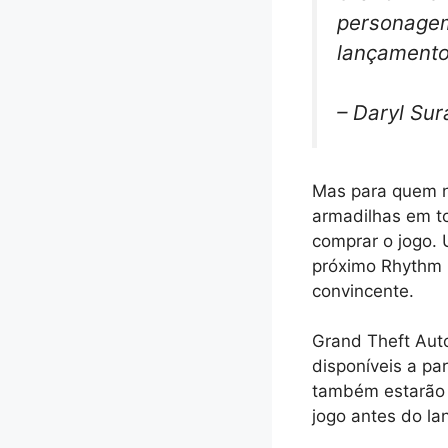
personagem
lançamento
– Daryl Su
Mas para quem n
armadilhas em to
comprar o jogo.
próximo Rhythm
convincente.
Grand Theft Aut
disponíveis a pa
também estarão d
jogo antes do l