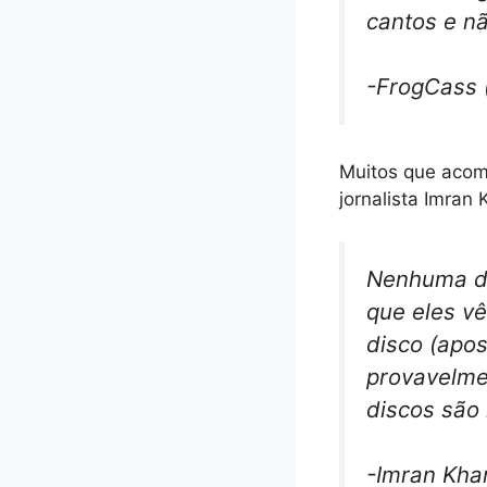
cantos e n
-FrogCass 
Muitos que acomp
jornalista Imran
Nenhuma da
que eles v
disco (apos
provavelmen
discos são
-Imran Kha