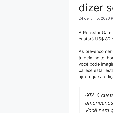
dizer 
24 de junho, 2026
A Rockstar Game
custará US$ 80 p
As pré-encomen
à meia-noite, ho
você pode imagi
parece estar es
ajuda que a edi
GTA 6 custa
americanos.
Você nem g