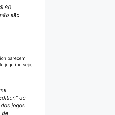
S$ 80
 não são
tion parecem
o jogo (ou seja,
uma
Edition” de
 dos jogos
o de