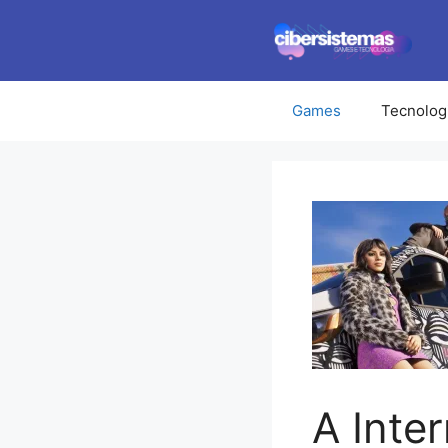
Pular
para
o
conteúdo
Games
Tecnolog
A Inte