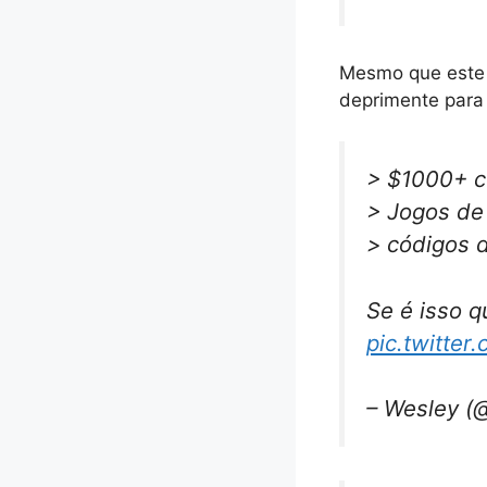
Mesmo que este r
deprimente para 
> $1000+ c
> Jogos de
> códigos d
Se é isso q
pic.twitte
– Wesley (