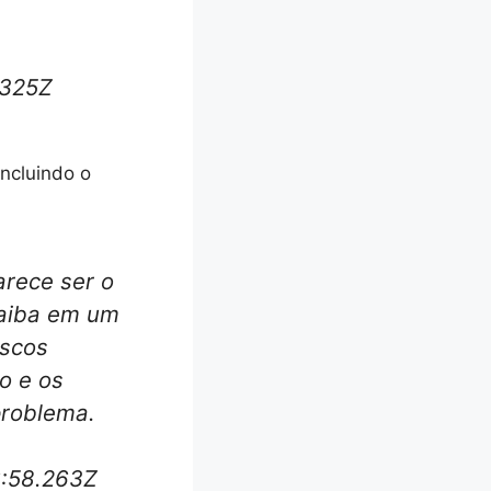
.325Z
ncluindo o
rece ser o
caiba em um
iscos
io e os
problema.
6:58.263Z