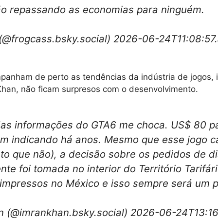
ão repassando as economias para ninguém.
(@frogcass.bsky.social) 2026-06-24T11:08:57
anham de perto as tendências da indústria de jogos, i
 Khan, não ficam surpresos com o desenvolvimento.
s informações do GTA6 me choca. US$ 80 pa
êm indicando há anos. Mesmo que esse jogo 
to que não), a decisão sobre os pedidos de d
te foi tomada no interior do Território Tarifár
 impressos no México e isso sempre será um 
n (@imrankhan.bsky.social) 2026-06-24T13:1