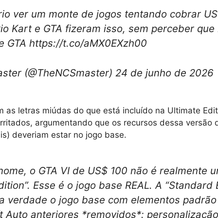
ário ver um monte de jogos tentando cobrar U
io Kart e GTA fizeram isso, sem perceber que
 e GTA https://t.co/aMX0EXzh00
ster (@TheNCSmaster) 24 de junho de 2026
 as letras miúdas do que está incluído na Ultimate Edi
irritados, argumentando que os recursos dessa versão d
ais) deveriam estar no jogo base.
nome, o GTA VI de US$ 100 não é realmente 
dition”. Esse é o jogo base REAL. A “Standard 
a verdade o jogo base com elementos padrão
t Auto anteriores *removidos*: personalizaçã