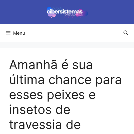
Pular
para
o
conteúdo
Menu
Amanhã é sua
última chance para
esses peixes e
insetos de
travessia de