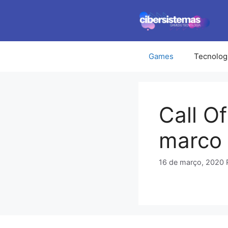
Pular
para
o
conteúdo
Games
Tecnolog
Call O
marco 
16 de março, 2020