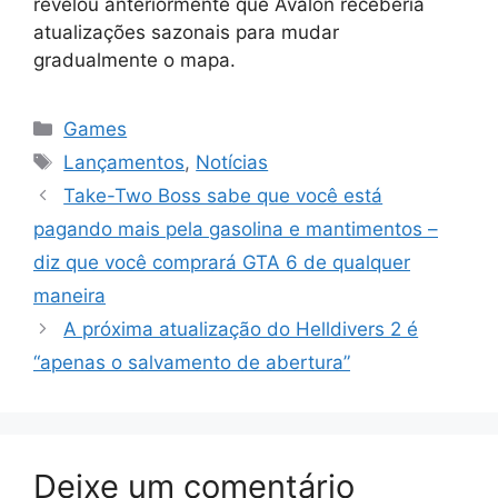
revelou anteriormente que Avalon receberia
atualizações sazonais para mudar
gradualmente o mapa.
Categorias
Games
Tags
Lançamentos
,
Notícias
Take-Two Boss sabe que você está
pagando mais pela gasolina e mantimentos –
diz que você comprará GTA 6 de qualquer
maneira
A próxima atualização do Helldivers 2 é
“apenas o salvamento de abertura”
Deixe um comentário