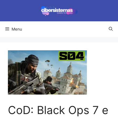
Pular
para
o
conteúdo
Menu
CoD: Black Ops 7 e