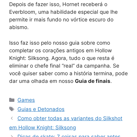
Depois de fazer isso, Hornet receberá o
Everbloom, uma habilidade especial que lhe
permite ir mais fundo no vórtice escuro do
abismo.
Isso faz isso pelo nosso guia sobre como
completar os corações antigos em Hollow
Knight: Silksong. Agora, tudo o que resta é
eliminar o chefe final “real” da campanha. Se
você quiser saber como a história termina, pode
dar uma olhada em nosso
Guia de finais
.
Categorias
Games
Tags
Guias e Detonados
Como obter todas as variantes do Silkshot
em Hollow Knight: Silksong
Dicas de skate: 7 coisas para saber antes