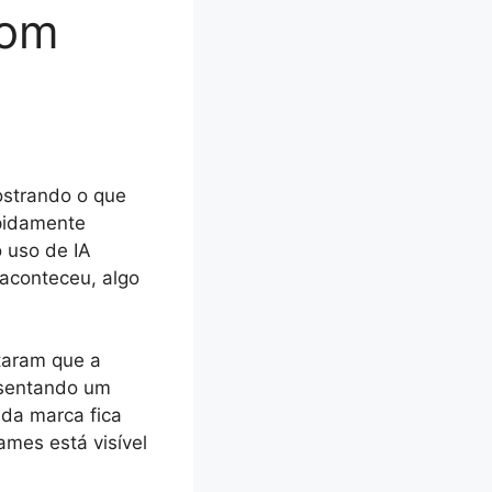
com
ostrando o que
apidamente
 uso de IA
 aconteceu, algo
taram que a
esentando um
 da marca fica
ames está visível