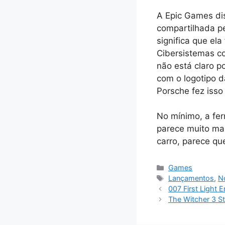
A Epic Games dis
compartilhada pe
significa que el
Cibersistemas c
não está claro 
com o logotipo d
Porsche fez isso
No mínimo, a fe
parece muito ma
carro, parece qu
Categorias
Games
Tags
Lançamentos
,
No
007 First Light
The Witcher 3 S