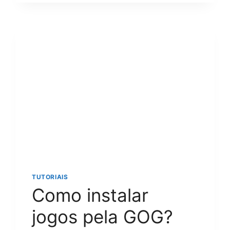
INTEGRIDADE
DOS
ARQUIVOS
DE
UM
JOGO?
GUIA
DEFINITIVO
PASSO
A
PASSO
PARA
CORRIGIR
ERROS!
TUTORIAIS
Como instalar
jogos pela GOG?