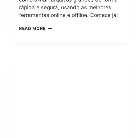
rápida e segura, usando as melhores
ferramentas online e offline. Comece já!
COMO
READ MORE
DIVIDIR
ARQUIVOS
GRANDES?
GUIA
COMPLETO
COM
5
MÉTODOS
FÁCEIS
E
SEGUROS
PARA
QUALQUER
DISPOSITIVO