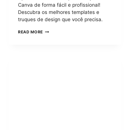
Canva de forma fácil e profissional!
Descubra os melhores templates e
truques de design que você precisa.
COMO
READ MORE
CRIAR
APRESENTAÇÕES
NO
CANVA?
GUIA
COMPLETO
E
PASSO
A
PASSO
PARA
RESULTADOS
PROFISSIONAIS
EM
MINUTOS!