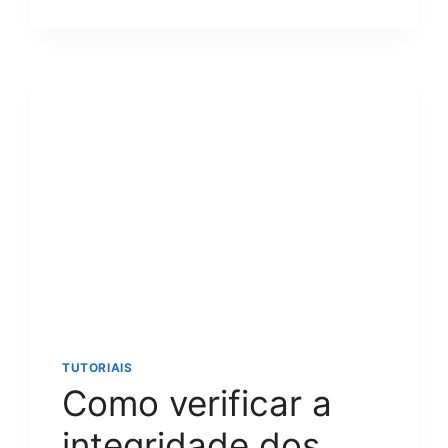
ADICIONAR
OVERLAYS
NO
OBS?
GUIA
COMPLETO
E
FÁCIL
PARA
INICIANTES
EM
2024
TUTORIAIS
Como verificar a
integridade dos