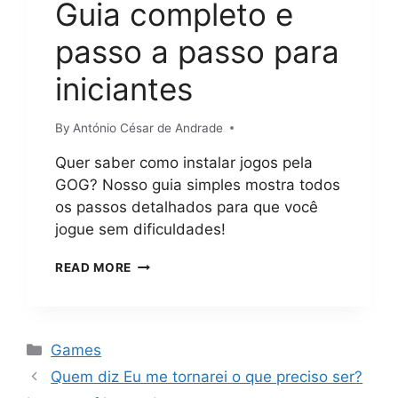
Guia completo e
passo a passo para
iniciantes
By
António César de Andrade
Quer saber como instalar jogos pela
GOG? Nosso guia simples mostra todos
os passos detalhados para que você
jogue sem dificuldades!
COMO
READ MORE
INSTALAR
JOGOS
PELA
GOG?
Categorias
Games
GUIA
COMPLETO
Quem diz Eu me tornarei o que preciso ser?
E