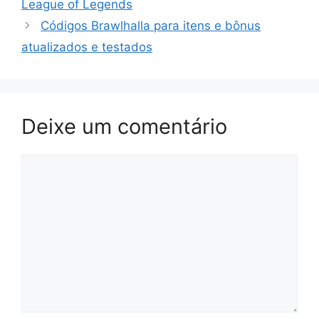
League of Legends
PASSO
A
Códigos Brawlhalla para itens e bônus
PASSO
atualizados e testados
PARA
INICIANTES
Deixe um comentário
Comentário