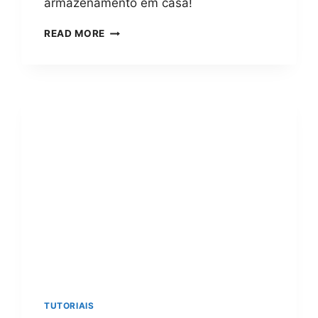
armazenamento em casa!
COMO
READ MORE
INSTALAR
UM
NAS?
GUIA
PASSO
A
PASSO
COMPLETO
E
SIMPLES
PARA
INICIANTES
EM
2024
TUTORIAIS