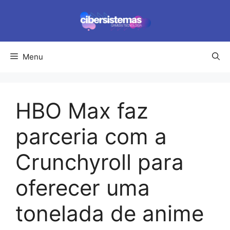
Pular
para
o
conteúdo
Menu
HBO Max faz
parceria com a
Crunchyroll para
oferecer uma
tonelada de anime