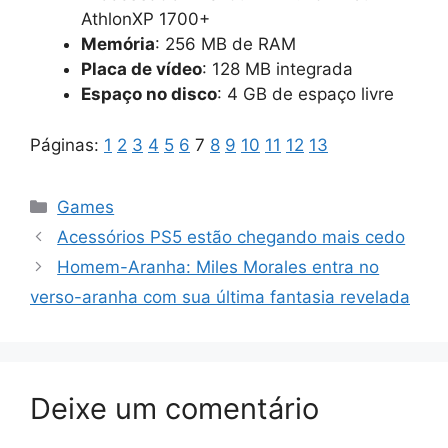
AthlonXP 1700+
Memória
: 256 MB de RAM
Placa de vídeo
: 128 MB integrada
Espaço no disco
: 4 GB de espaço livre
Páginas:
1
2
3
4
5
6
7
8
9
10
11
12
13
Categorias
Games
Acessórios PS5 estão chegando mais cedo
Homem-Aranha: Miles Morales entra no
verso-aranha com sua última fantasia revelada
Deixe um comentário