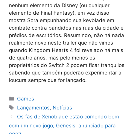
nenhum elemento da Disney (ou qualquer
elemento de Final Fantasy), em vez disso
mostra Sora empunhando sua keyblade em
combate contra bandidos nas ruas da cidade e
prédios de escritórios. Resumindo, não há nada
realmente novo neste trailer que não vimos
quando Kingdom Hearts 4 foi revelado há mais
de quatro anos, mas pelo menos os
proprietários do Switch 2 podem ficar tranquilos
sabendo que também poderão experimentar a
loucura sempre que for lançado.
Categorias
Games
Tags
Lançamentos
,
Notícias
Os fãs de Xenoblade estão comendo bem
com um novo jogo, Genesis, anunciado para