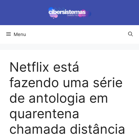
Pular
para
o
conteúdo
Menu
Netflix está
fazendo uma série
de antologia em
quarentena
chamada distância