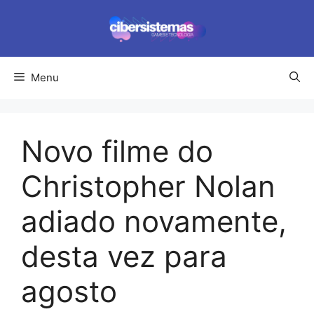
Pular
para
o
conteúdo
Menu
Novo filme do
Christopher Nolan
adiado novamente,
desta vez para
agosto