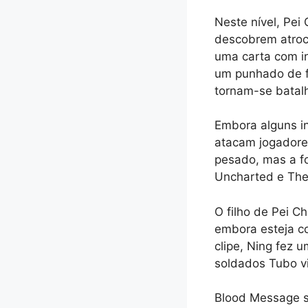
Neste nível, Pei
descobrem atroc
uma carta com i
um punhado de f
tornam-se batal
Embora alguns i
atacam jogadores
pesado, mas a f
Uncharted e The
O filho de Pei 
embora esteja c
clipe, Ning fez 
soldados Tubo v
Blood Message s