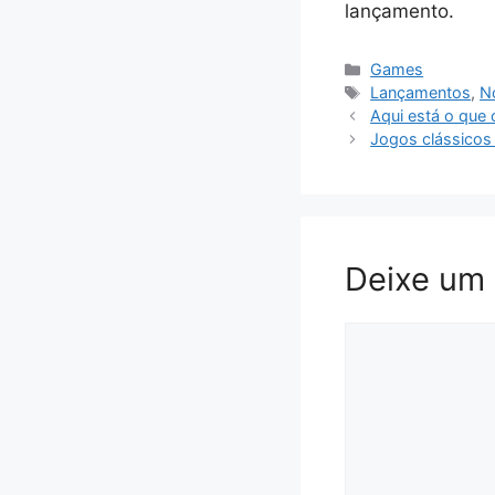
lançamento.
Categorias
Games
Tags
Lançamentos
,
No
Aqui está o que 
Jogos clássicos 
Deixe um
Comentário