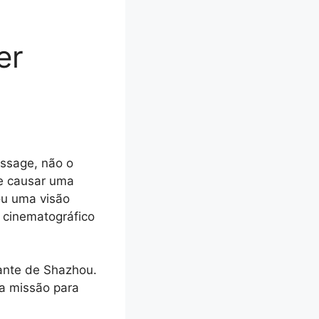
er
essage, não o
e causar uma
ou uma visão
 cinematográfico
ante de Shazhou.
a missão para