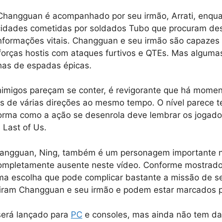
 Changguan é acompanhado por seu irmão, Arrati, enqua
idades cometidas por soldados Tubo que procuram d
nformações vitais. Changguan e seu irmão são capazes
orças hostis com ataques furtivos e QTEs. Mas algumas
has de espadas épicas.
nimigos pareçam se conter, é revigorante que há mome
 de várias direções ao mesmo tempo. O nível parece te
orma como a ação se desenrola deve lembrar os jogado
 Last of Us.
Changguan, Ning, também é um personagem importante n
ompletamente ausente neste vídeo. Conforme mostrado 
uma escolha que pode complicar bastante a missão de se
iram Changguan e seu irmão e podem estar marcados p
erá lançado para
PC
e consoles, mas ainda não tem da