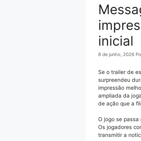
Messag
impres
inicial
8 de junho, 2026
P
Se o trailer de 
surpreendeu dur
impressão melho
ampliada da joga
de ação que a fi
O jogo se passa
Os jogadores co
transmitir a notí