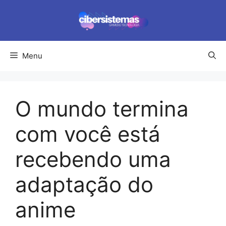
Pular
para
o
conteúdo
Menu
O mundo termina
com você está
recebendo uma
adaptação do
anime