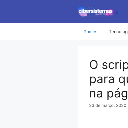
Pular
para
o
conteúdo
Games
Tecnolog
O scrip
para q
na pág
23 de março, 2020