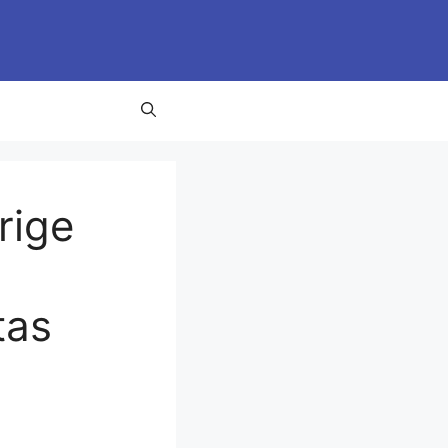
rige
tas