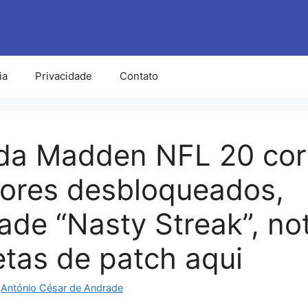
ia
Privacidade
Contato
da Madden NFL 20 cor
ores desbloqueados,
dade “Nasty Streak”, no
tas de patch aqui
r
António César de Andrade