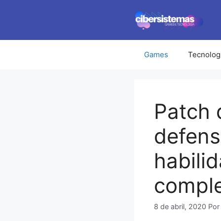
Pular
para
o
conteúdo
Games
Tecnolog
Patch 
defens
habili
comple
8 de abril, 2020
Po