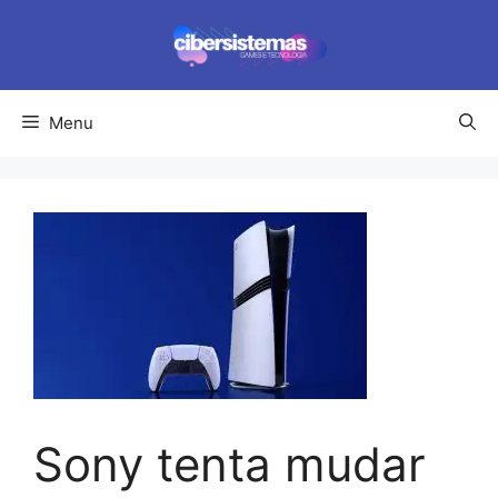
Pular
para
o
conteúdo
Menu
Sony tenta mudar