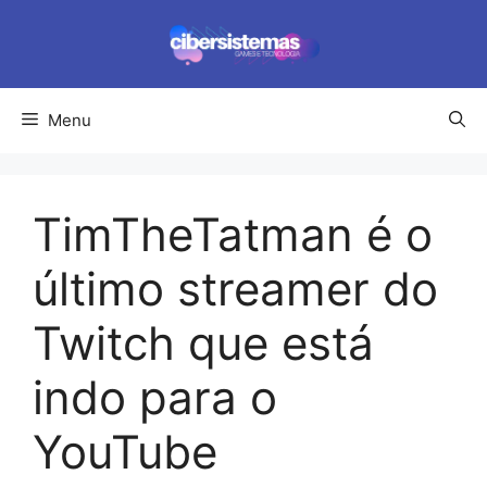
Pular
para
o
conteúdo
Menu
TimTheTatman é o
último streamer do
Twitch que está
indo para o
YouTube