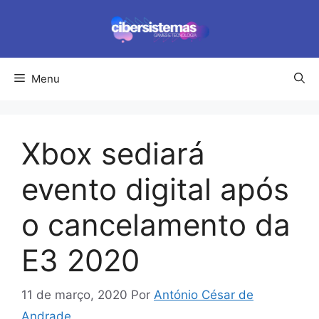
Pular
para
o
conteúdo
Menu
Xbox sediará
evento digital após
o cancelamento da
E3 2020
11 de março, 2020
Por
António César de
Andrade