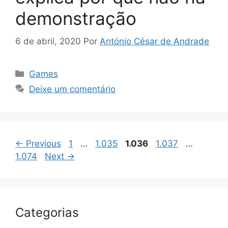
demonstração
6 de abril, 2020
Por
António César de Andrade
Categorias
Games
Deixe um comentário
Page
Page
Page
Page
Page
←
Previous
1
…
1.035
1.036
1.037
…
1.074
Next
→
Categorias