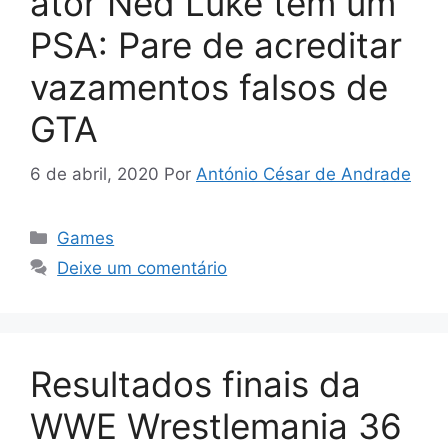
ator Ned Luke tem um
PSA: Pare de acreditar
vazamentos falsos de
GTA
6 de abril, 2020
Por
António César de Andrade
Categorias
Games
Deixe um comentário
Resultados finais da
WWE Wrestlemania 36