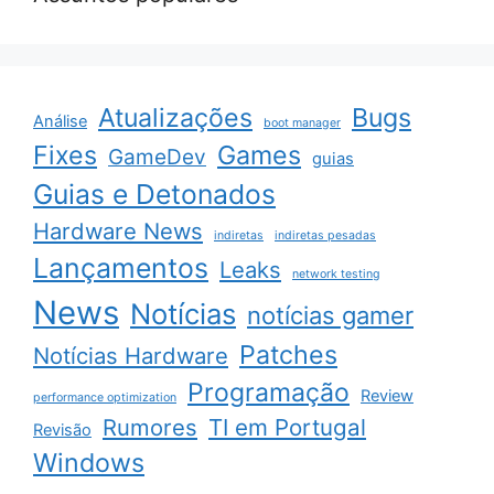
Atualizações
Bugs
Análise
boot manager
Fixes
Games
GameDev
guias
Guias e Detonados
Hardware News
indiretas
indiretas pesadas
Lançamentos
Leaks
network testing
News
Notícias
notícias gamer
Patches
Notícias Hardware
Programação
Review
performance optimization
Rumores
TI em Portugal
Revisão
Windows