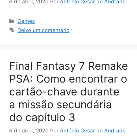
6 de abril, 2020
Por
António César de Andrade
Categorias
Games
Deixe um comentário
Final Fantasy 7 Remake
PSA: Como encontrar o
cartão-chave durante
a missão secundária
do capítulo 3
6 de abril, 2020
Por
António César de Andrade