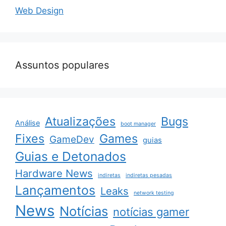
Web Design
Assuntos populares
Atualizações
Bugs
Análise
boot manager
Fixes
Games
GameDev
guias
Guias e Detonados
Hardware News
indiretas
indiretas pesadas
Lançamentos
Leaks
network testing
News
Notícias
notícias gamer