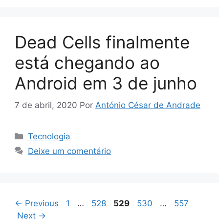
Dead Cells finalmente
está chegando ao
Android em 3 de junho
7 de abril, 2020
Por
António César de Andrade
Categorias
Tecnologia
Deixe um comentário
Page
Page
Page
Page
Page
←
Previous
1
…
528
529
530
…
557
Next
→