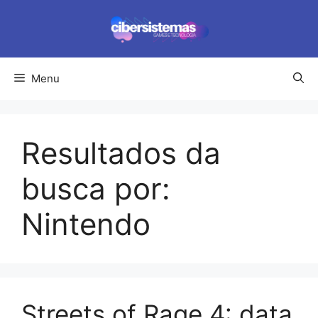
Pular
para
o
conteúdo
Menu
Resultados da
busca por:
Nintendo
Streets of Rage 4: data