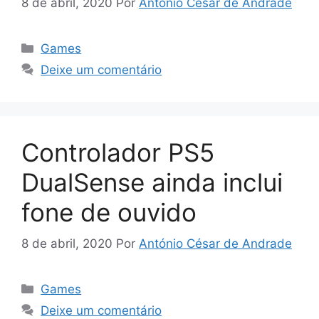
8 de abril, 2020
Por
António César de Andrade
Categorias
Games
Deixe um comentário
Controlador PS5
DualSense ainda inclui
fone de ouvido
8 de abril, 2020
Por
António César de Andrade
Categorias
Games
Deixe um comentário