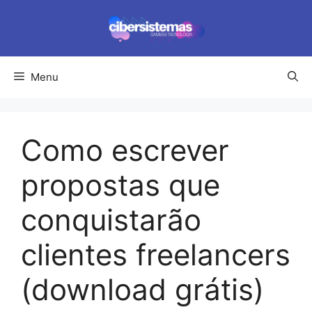
Pular
para
o
conteúdo
Menu
Como escrever
propostas que
conquistarão
clientes freelancers
(download grátis)