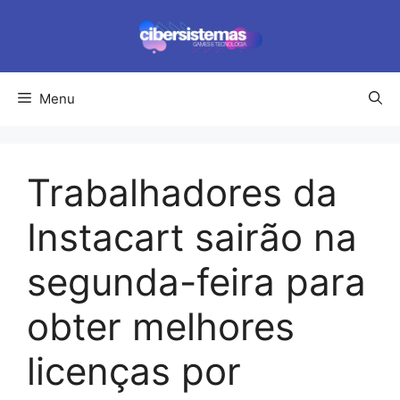
Pular
para
o
conteúdo
Menu
Trabalhadores da
Instacart sairão na
segunda-feira para
obter melhores
licenças por