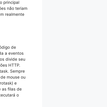
 principal
ões não teriam
sem realmente
código de
da a eventos
os divide seu
ações HTTP.
otask. Sempre
e de mouse ou
rotask) e
 as filas de
xecutará o