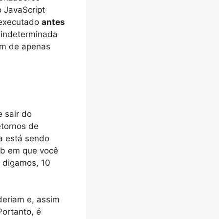
o JavaScript
 executado
antes
 indeterminada
em de apenas
 sair do
etornos de
a está sendo
eb em que você
, digamos, 10
eriam e, assim
Portanto, é