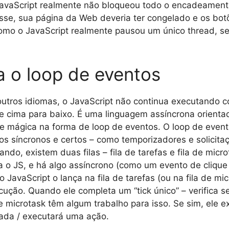
JavaScript realmente não bloqueou todo o encadeamento
esse, sua página da Web deveria ter congelado e os bot
como o JavaScript realmente pausou um único thread, 
 o loop de eventos
outros idiomas, o JavaScript não continua executando 
de cima para baixo. É uma linguagem assíncrona orienta
e mágica na forma de loop de eventos. O loop de event
s síncronos e certos – como temporizadores e solicit
ndo, existem duas filas – fila de tarefas e fila de micr
a o JS, e há algo assíncrono (como um evento de cliqu
JavaScript o lança na fila de tarefas (ou na fila de mic
ução. Quando ele completa um “tick único” – verifica se
de microtask têm algum trabalho para isso. Se sim, ele e
ada / executará uma ação.