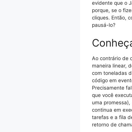
evidente que o 
porque, se o fiz
cliques. Então, 
pausá-lo?
Conheça
Ao contrário de 
maneira linear, 
com toneladas d
código em evento
Precisamente fala
que você execut
uma promessa), o 
continua em exec
tarefas e a fila 
retorno de cham