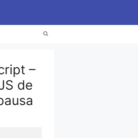
ript –
JS de
 pausa