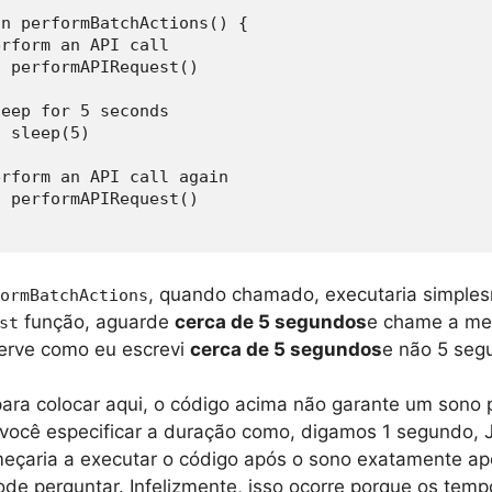
n performBatchActions() {

, quando chamado, executaria simple
ormBatchActions
função, aguarde
cerca de 5 segundos
e chame a me
st
erve como eu escrevi
cerca de 5 segundos
e não 5 seg
ara colocar aqui, o código acima não garante um sono p
e você especificar a duração como, digamos 1 segundo, 
çaria a executar o código após o sono exatamente ap
de perguntar. Infelizmente, isso ocorre porque os temp