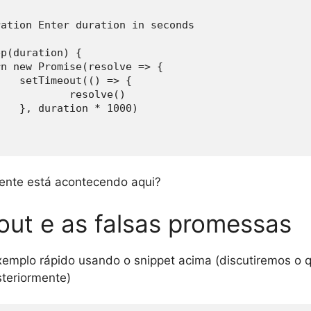
ation Enter duration in seconds

p(duration) {

=> {

olve()

000)

ente está acontecendo aqui?
out e as falsas promessas
emplo rápido usando o snippet acima (discutiremos o 
teriormente)