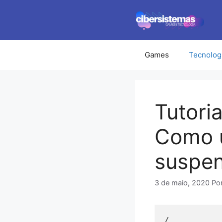
Pular
para
o
conteúdo
Games
Tecnolog
Tutori
Como u
suspen
3 de maio, 2020
Po
/
