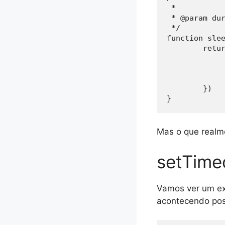
 * 

 * @param dur
 */

function slee
	return new Promise(resolve => {

		setTimeout(() 
			res
		}, duration * 1
	})

}
Mas o que realm
setTime
Vamos ver um ex
acontecendo pos