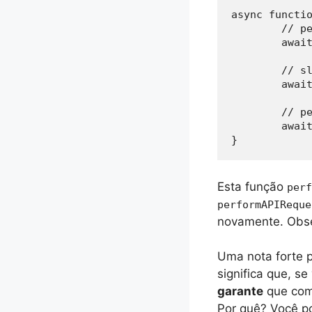
async functio
	// perform an API call

	await performAPIRequest()

	// sleep for 5 seconds

	await sleep(5)

	// perform an API call again

	await performAPIRequest()

}
Esta função
perf
performAPIReque
novamente. Obs
Uma nota forte p
significa que, s
garante
que come
Por quê? Você po