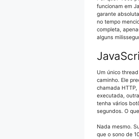
funcionam em Jav
garante absolut
no tempo mencio
completa, apena
alguns milissegu
JavaScri
Um único thread 
caminho. Ele pre
chamada HTTP, n
executada, outr
tenha vários bot
segundos. O que
Nada mesmo. Sua
que o sono de 10