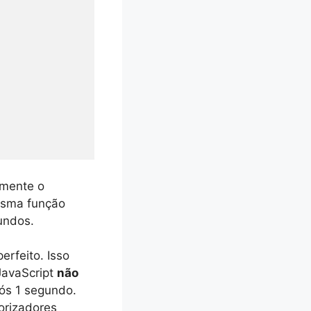
smente o
sma função
undos.
erfeito. Isso
JavaScript
não
ós 1 segundo.
orizadores