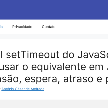
ia
Privacidade
Contato
al setTimeout do JavaSc
sar o equivalente em 
são, espera, atraso e
r
António César de Andrade