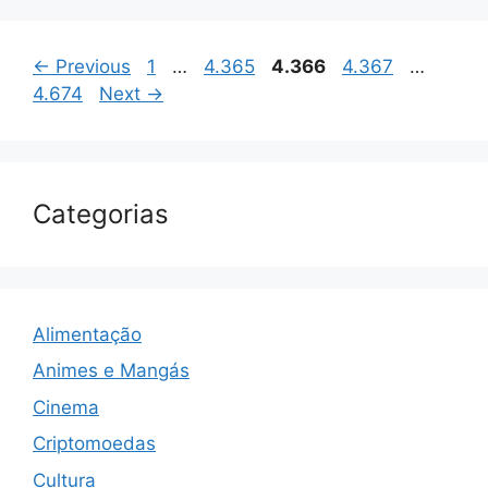
Page
Page
Page
Page
Page
←
Previous
1
…
4.365
4.366
4.367
…
4.674
Next
→
Categorias
Alimentação
Animes e Mangás
Cinema
Criptomoedas
Cultura