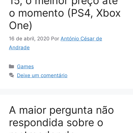
15, o melhor preço até
o momento (PS4, Xbox
One)
16 de abril, 2020
Por
António César de
Andrade
Categorias
Games
Deixe um comentário
A maior pergunta não
respondida sobre o