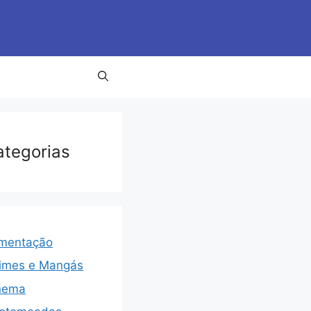
ategorias
imentação
imes e Mangás
nema