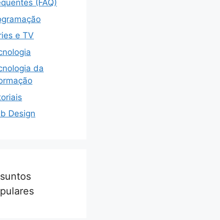
equentes (FAQ)
ogramação
ries e TV
cnologia
cnologia da
formação
oriais
b Design
suntos
pulares