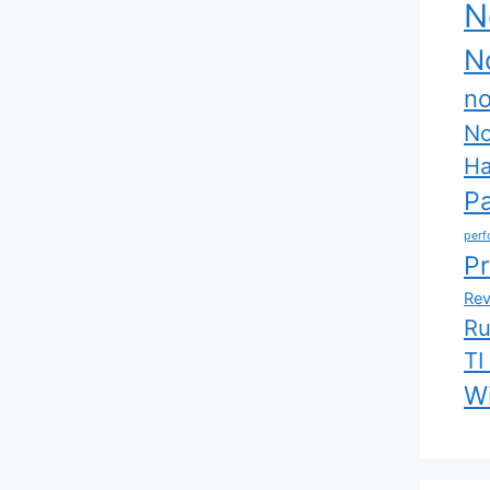
N
No
no
No
Ha
P
perf
P
Rev
R
TI
W