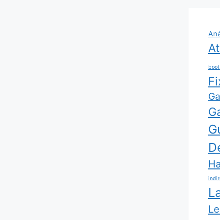
Aná
At
boot
Fi
G
G
G
D
Ha
indi
L
Le