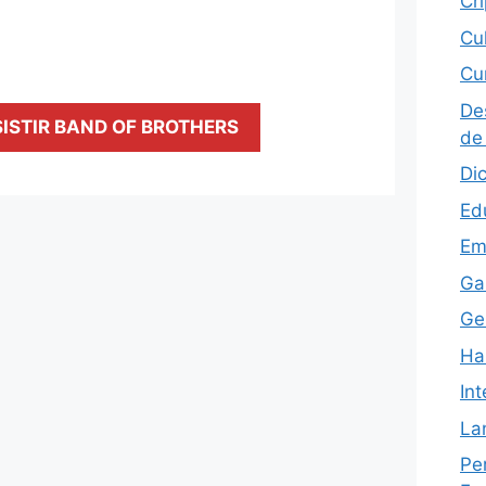
Cr
Cu
Cu
De
ISTIR BAND OF BROTHERS
de
Di
Ed
Em
Ga
Ge
Ha
Int
La
Pe