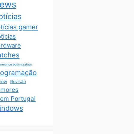
ews
tícias
tícias gamer
tícias
rdware
atches
ormance optimization
rogramação
iew
Revisão
umores
 em Portugal
indows