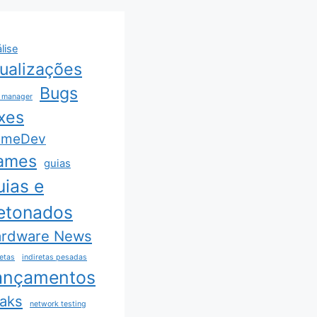
lise
ualizações
Bugs
 manager
xes
ameDev
ames
guias
uias e
etonados
rdware News
retas
indiretas pesadas
ançamentos
aks
network testing