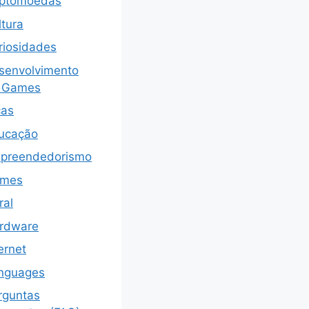
iptomoedas
ltura
riosidades
senvolvimento
 Games
cas
ucação
preendedorismo
mes
ral
rdware
ernet
nguages
rguntas