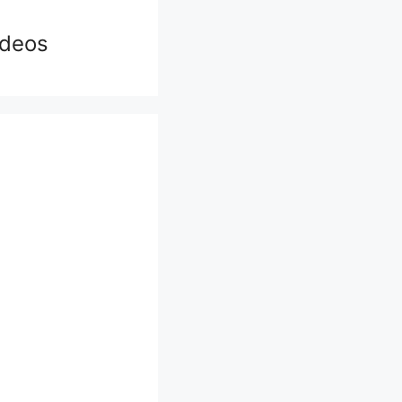
ídeos