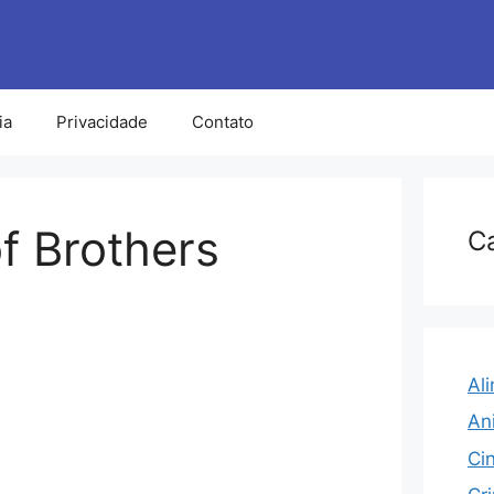
ia
Privacidade
Contato
f Brothers
C
Al
An
Ci