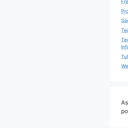
Fr
Pr
Sé
Te
Te
In
Tut
We
As
po