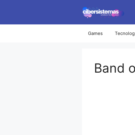
Pular
para
o
conteúdo
Games
Tecnolog
Band o