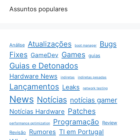
Assuntos populares
Atualizações
Bugs
Análise
boot manager
Fixes
Games
GameDev
guias
Guias e Detonados
Hardware News
indiretas
indiretas pesadas
Lançamentos
Leaks
network testing
News
Notícias
notícias gamer
Patches
Notícias Hardware
Programação
Review
performance optimization
Rumores
TI em Portugal
Revisão