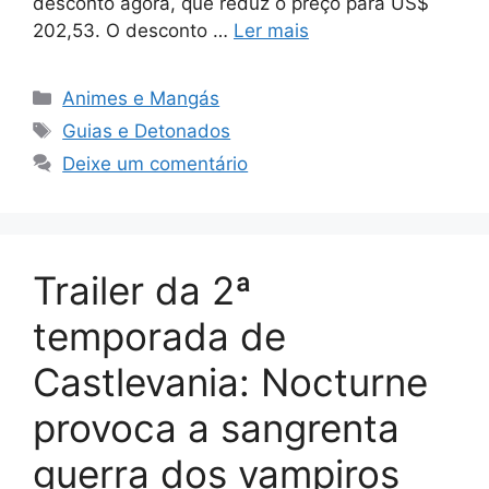
desconto agora, que reduz o preço para US$
202,53. O desconto …
Ler mais
Categorias
Animes e Mangás
Tags
Guias e Detonados
Deixe um comentário
Trailer da 2ª
temporada de
Castlevania: Nocturne
provoca a sangrenta
guerra dos vampiros