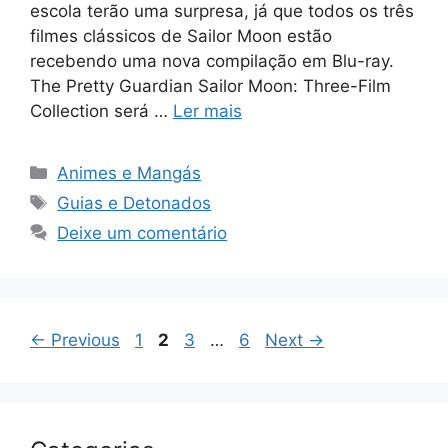
escola terão uma surpresa, já que todos os três
filmes clássicos de Sailor Moon estão
recebendo uma nova compilação em Blu-ray.
The Pretty Guardian Sailor Moon: Three-Film
Collection será …
Ler mais
Categorias
Animes e Mangás
Tags
Guias e Detonados
Deixe um comentário
Page
Page
Page
Page
←
Previous
1
2
3
…
6
Next
→