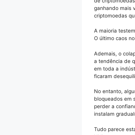
de criptomoedas,
ganhando mais va
criptomoedas que
A maioria teste
O último caos no
Ademais, o colap
a tendência de q
em toda a indúst
ficaram desequil
No entanto, algu
bloqueados em s
perder a confian
instalam gradua
Tudo parece esta