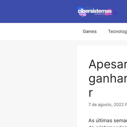
Pular
para
o
conteúdo
Games
Tecnolog
Apesar
ganhar 
r
7 de agosto, 2022
As últimas seman