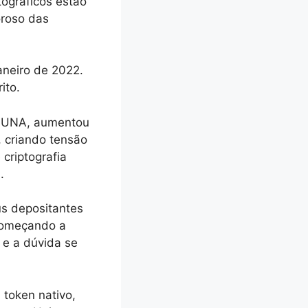
tográficos estão
oroso das
aneiro de 2022.
ito.
, LUNA, aumentou
, criando tensão
criptografia
.
us depositantes
 começando a
 e a dúvida se
token nativo,