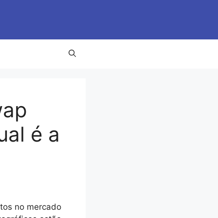
wap
ual é a
ntos no mercado