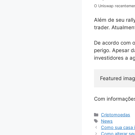
O Uniswap recentemen
Além de seu rall
trader. Atualme
De acordo com o 
perigo. Apesar d
investidores a a
Featured imag
Com informaçõe
Categorias
Criptomoedas
Tags
News
Como sua casa i
Como alterar se