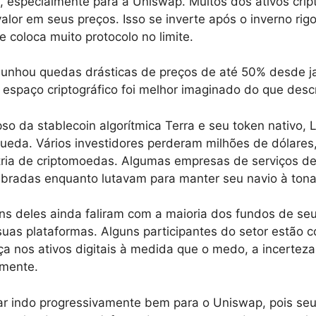
 especialmente para a Uniswap. Muitos dos ativos crip
lor em seus preços. Isso se inverte após o inverno rig
 coloca muito protocolo no limite.
munhou quedas drásticas de preços de até 50% desde j
 espaço criptográfico foi melhor imaginado do que descr
so da stablecoin algorítmica Terra e seu token nativo
ueda. Vários investidores perderam milhões de dólares
ria de criptomoedas. Algumas empresas de serviços de 
ibradas enquanto lutavam para manter seu navio à tona
ns deles ainda faliram com a maioria dos fundos de se
uas plataformas. Alguns participantes do setor estão
ça nos ativos digitais à medida que o medo, a incerteza
lmente.
r indo progressivamente bem para o Uniswap, pois seu 