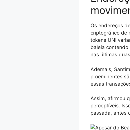
movimen
Os endereços de
criptográfico d
tokens UNI vari
baleia contendo
nas últimas dua
Ademais, Santim
proeminentes sã
essas transações
Assim, afirmou q
perceptíveis. I
passada, antes 