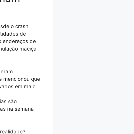
sde o crash
tidades de
s endereços de
umulação maciça
ideram
le mencionou que
rvados em maio.
ias são
nas na semana