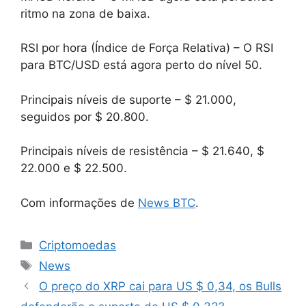
ritmo na zona de baixa.
RSI por hora (Índice de Força Relativa) – O RSI
para BTC/USD está agora perto do nível 50.
Principais níveis de suporte – $ 21.000,
seguidos por $ 20.800.
Principais níveis de resistência – $ 21.640, $
22.000 e $ 22.500.
Com informações de
News BTC
.
Categorias
Criptomoedas
Tags
News
O preço do XRP cai para US $ 0,34, os Bulls