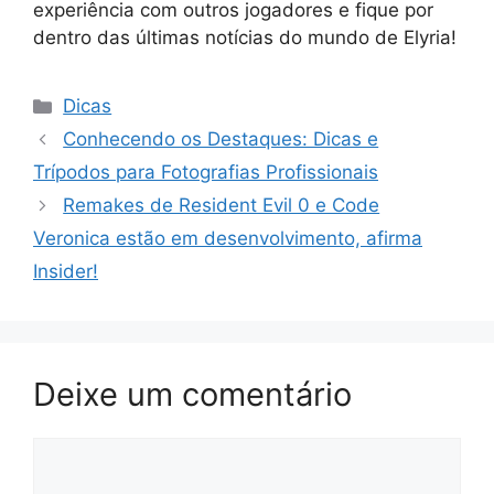
experiência com outros jogadores e fique por
dentro das últimas notícias do mundo de Elyria!
Categorias
Dicas
Conhecendo os Destaques: Dicas e
Trípodos para Fotografias Profissionais
Remakes de Resident Evil 0 e Code
Veronica estão em desenvolvimento, afirma
Insider!
Deixe um comentário
Comentário