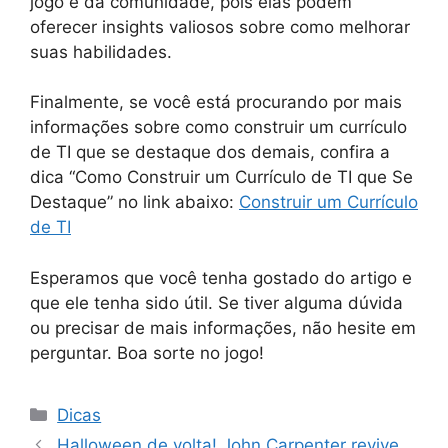
jogo e da comunidade, pois elas podem
oferecer insights valiosos sobre como melhorar
suas habilidades.
Finalmente, se você está procurando por mais
informações sobre como construir um currículo
de TI que se destaque dos demais, confira a
dica “Como Construir um Currículo de TI que Se
Destaque” no link abaixo:
Construir um Currículo
de TI
Esperamos que você tenha gostado do artigo e
que ele tenha sido útil. Se tiver alguma dúvida
ou precisar de mais informações, não hesite em
perguntar. Boa sorte no jogo!
Categorias
Dicas
Halloween de volta! John Carpenter revive