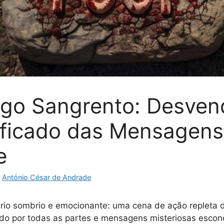
go Sangrento: Desve
ificado das Mensagen
e
r
António César de Andrade
rio sombrio e emocionante: uma cena de ação repleta d
do por todas as partes e mensagens misteriosas esco