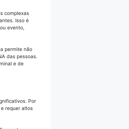
ns complexas
ntes. Isso é
ou evento,
ada permite não
NA das pessoas.
minal e de
nificativos. Por
e requer altos