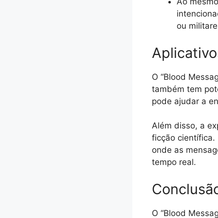
Ao mesmo t
intenciona
ou militare
Aplicativ
O “Blood Messag
também tem pote
pode ajudar a e
Além disso, a ex
ficção científic
onde as mensage
tempo real.
Conclusã
O “Blood Messag