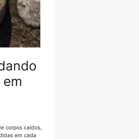
ndando
s em
e corpos caídos,
ndidas em cada