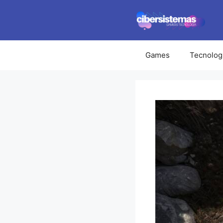
Pular
para
o
conteúdo
Games
Tecnolog