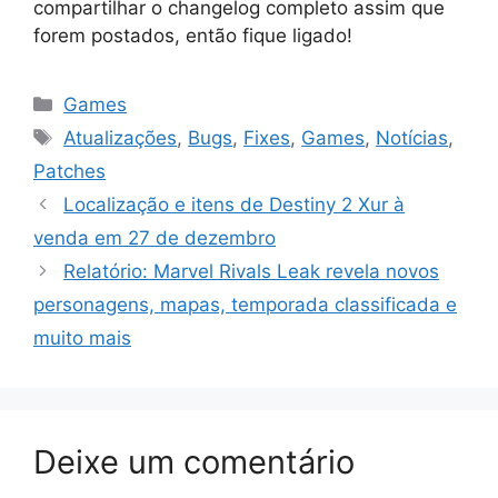
compartilhar o changelog completo assim que
forem postados, então fique ligado!
Categorias
Games
Tags
Atualizações
,
Bugs
,
Fixes
,
Games
,
Notícias
,
Patches
Localização e itens de Destiny 2 Xur à
venda em 27 de dezembro
Relatório: Marvel Rivals Leak revela novos
personagens, mapas, temporada classificada e
muito mais
Deixe um comentário