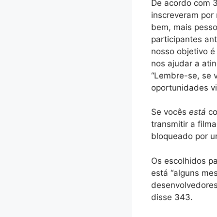
De acordo com 34
inscreveram por 
bem, mais pesso
participantes an
nosso objetivo é
nos ajudar a ati
“Lembre-se, se v
oportunidades vi
Se vocês
está
co
transmitir a fil
bloqueado por u
Os escolhidos pa
está “alguns mes
desenvolvedores.
disse 343.