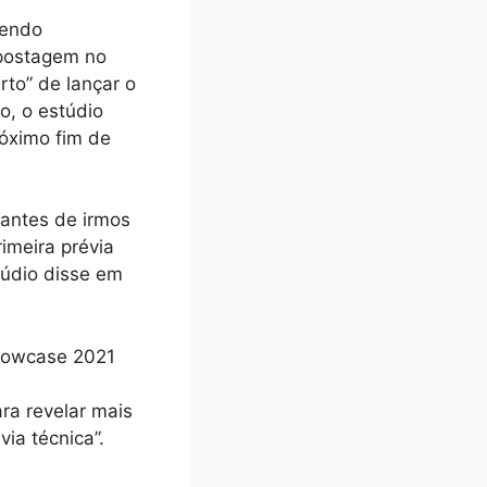
sendo
 postagem no
rto” de lançar o
o, o estúdio
róximo fim de
 antes de irmos
imeira prévia
túdio disse em
Showcase 2021
ara revelar mais
ia técnica”.