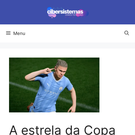
Pular
para
o
conteúdo
Menu
A estrela da Copa