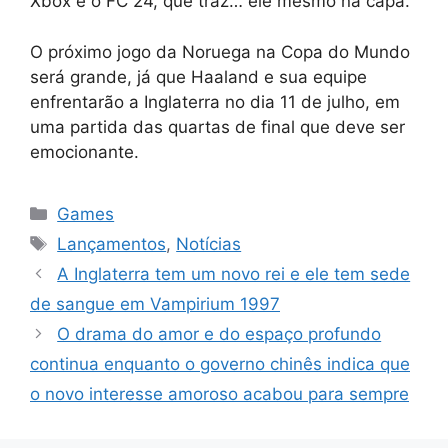
Xbox é o FC 24, que traz… ele mesmo na capa.
O próximo jogo da Noruega na Copa do Mundo
será grande, já que Haaland e sua equipe
enfrentarão a Inglaterra no dia 11 de julho, em
uma partida das quartas de final que deve ser
emocionante.
Categorias
Games
Tags
Lançamentos
,
Notícias
A Inglaterra tem um novo rei e ele tem sede
de sangue em Vampirium 1997
O drama do amor e do espaço profundo
continua enquanto o governo chinês indica que
o novo interesse amoroso acabou para sempre