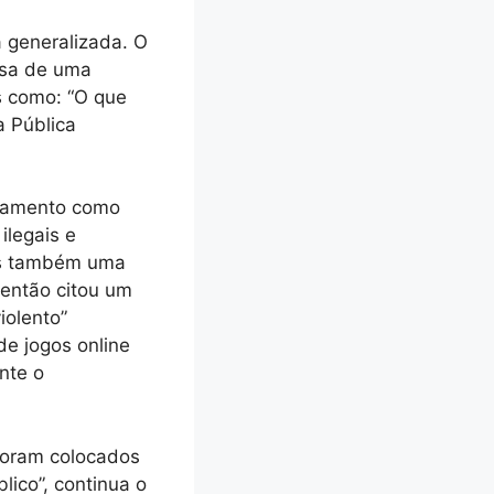
 generalizada. O
asa de uma
s como: “O que
a Pública
rtamento como
ilegais e
mas também uma
r então citou um
olento”
e jogos online
nte o
 foram colocados
lico”, continua o