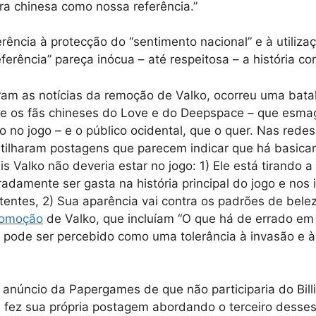
ra chinesa como nossa referência.”
rência à protecção do “sentimento nacional” e à utiliza
ferência” pareça inócua – até respeitosa – a história co
ram as notícias da remoção de Valko, ocorreu uma bata
e os fãs chineses do Love e do Deepspace – que esm
 no jogo – e o público ocidental, que o quer. Nas redes 
tilharam postagens que parecem indicar que há basica
is Valko não deveria estar no jogo: 1) Ele está tirando 
adamente ser gasta na história principal do jogo e nos 
tentes, 2) Sua aparência vai contra os padrões de bele
omoção
de Valko, que incluíam “O que há de errado em
 pode ser percebido como uma tolerância à invasão e 
anúncio da Papergames de que não participaria do BilliB
 fez sua própria postagem abordando o terceiro desses