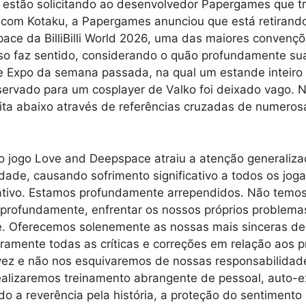
e estão solicitando ao desenvolvedor Papergames que t
o com Kotaku, a Papergames anunciou que está retirand
ce da BilliBilli World 2026, uma das maiores convenç
sso faz sentido, considerando o quão profundamente sua
e Expo da semana passada, na qual um estande inteiro 
servado para um cosplayer de Valko foi deixado vago. N
rita abaixo através de referências cruzadas de numeros
o jogo Love and Deepspace atraiu a atenção generaliza
dade, causando sofrimento significativo a todos os jog
tivo. Estamos profundamente arrependidos. Não temos
 profundamente, enfrentar os nossos próprios problema
e. Oferecemos solenemente as nossas mais sinceras de
ramente todas as críticas e correções em relação aos 
vez e não nos esquivaremos de nossas responsabilidade
alizaremos treinamento abrangente de pessoal, auto-
do a reverência pela história, a proteção do sentimento 