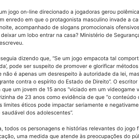
m jogo on-line direcionado a jogadoras gerou polêmica
um enredo em que o protagonista masculino invade a c
 noite, acompanhado de slogans promocionais ofensivo
deixar um lobo entrar na casa? Ministério de Seguranç
 escreveu.
seguia dizendo que, “Se um jogo empacota tal compo
ida’, pode ser suspeito de promover e glorificar métodos 
ue não é apenas um desrespeito à autoridade da lei, 
rante contra o espírito do Estado de Direito”. O escrito
 que um jovem de 15 anos “viciado em um videogame vi
izinha de 23 anos como evidência de que “o conteúdo d
s limites éticos pode impactar seriamente e negativame
 saudável dos adolescentes”.
ra, todos os personagens e histórias relevantes do jogo
ificação, uma medida que atende às preocupações do púb