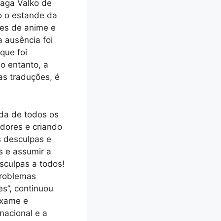
raga Valko de
o o estande da
ões de anime e
 ausência foi
que foi
o entanto, a
as traduções, é
da de todos os
adores e criando
 desculpas e
s e assumir a
sculpas a todos!
problemas
s”, continuou
exame e
nacional e a