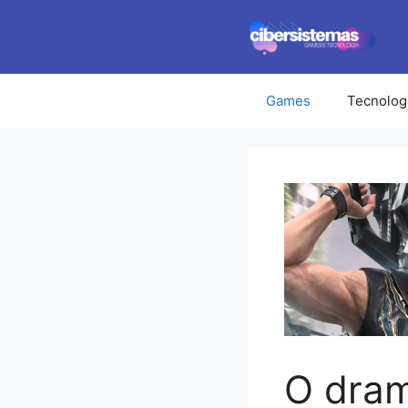
Pular
para
o
conteúdo
Games
Tecnolog
O dram