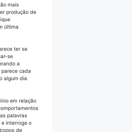
xão mais
uer produção de
fique
m última
rece ter se
car-se
erando a
– parece cada
o algum dia
ínio em relação
 comportamentos
as palavras
 e interroga o
tropos de