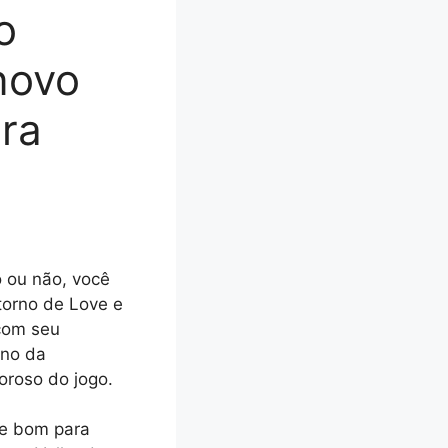
o
novo
ra
 ou não, você
torno de Love e
com seu
rno da
oroso do jogo.
e bom para