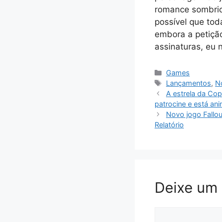
romance sombrio
possível que tod
embora a petição
assinaturas, eu 
Categorias
Games
Tags
Lançamentos
,
No
A estrela da Cop
patrocine e está a
Novo jogo Fallou
Relatório
Deixe um
Comentário