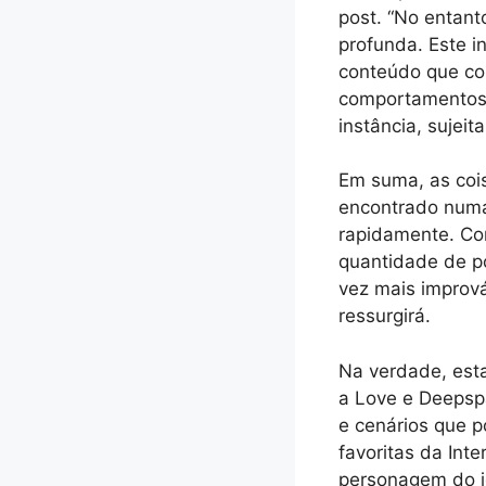
post. “No entanto
profunda. Este i
conteúdo que con
comportamentos 
instância, sujeit
Em suma, as coi
encontrado numa 
rapidamente. Co
quantidade de p
vez mais improv
ressurgirá.
Na verdade, esta
a Love e Deepsp
e cenários que 
favoritas da Int
personagem do j