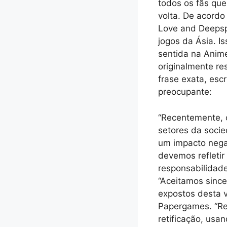
todos os fãs qu
volta. De acord
Love and Deepspa
jogos da Ásia. I
sentida na Anim
originalmente re
frase exata, esc
preocupante:
“Recentemente, 
setores da socie
um impacto nega
devemos refletir
responsabilidad
“Aceitamos since
expostos desta 
Papergames. “Re
retificação, usan