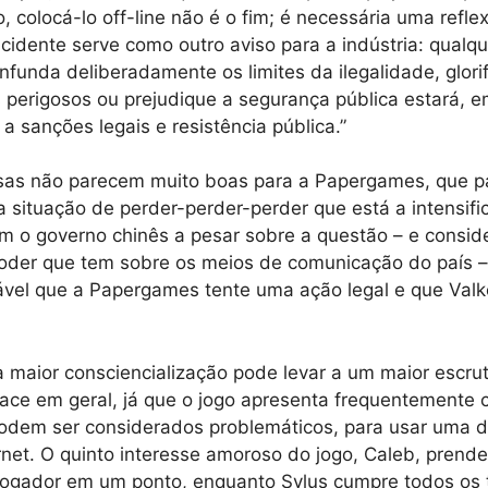
, colocá-lo off-line não é o fim; é necessária uma refle
ncidente serve como outro aviso para a indústria: qualq
funda deliberadamente os limites da ilegalidade, glori
perigosos ou prejudique a segurança pública estará, e
a a sanções legais e resistência pública.”
sas não parecem muito boas para a Papergames, que pa
situação de perder-perder-perder que está a intensifi
m o governo chinês a pesar sobre a questão – e consid
oder que tem sobre os meios de comunicação do país 
ável que a Papergames tente uma ação legal e que Valk
 maior consciencialização pode levar a um maior escrut
ace em geral, já que o jogo apresenta frequentemente
podem ser considerados problemáticos, para usar uma d
ernet. O quinto interesse amoroso do jogo, Caleb, prende
ogador em um ponto, enquanto Sylus cumpre todos os 