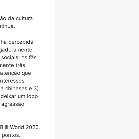
ção da cultura
ntinua.
lha percebida
agadoramente
sociais, os fãs
mente três
a atenção que
interesses
za chineses e 3)
 deixar um lobo
à agressão
illi World 2026,
 pontos.